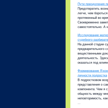
Пути преодоления 
Предотвратить возн
легче, чем бороться
протяженный во врем
Своевременно замет
самостоятельно. А н
Исследование матер
судебного разбират
На данной стадии с
предварительного с
вещественными дока
деятельность. Здес
оказаться под влия
Формирование Я-кон
личности подростка
В подростковом воз
представления о са
компонента: Чем я 
общность между мно
неповторимость, ка
...