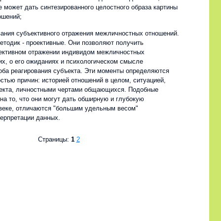
е может дать синтезированного целостного образа картины
ошений;
вания субъективного отражения межличностных отношений.
етодик - проективные. Они позволяют получить
ективном отражении индивидом межличностных
их, о его ожиданиях и психологическом смысле
оба реагирования субъекта. Эти моменты определяются
стью причин: историей отношений в целом, ситуацией,
екта, личностными чертами общающихся. Подобные
на то, что они могут дать обширную и глубокую
еке, отличаются "большим удельным весом"
терпретации данных.
Страницы:
1
2