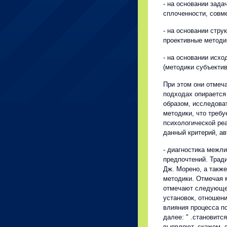
- на основании зад
сплоченности, совме
- на основании стру
проективные методик
- на основании исх
(методики субъективн
При этом они отмеч
подходах опирается
образом, исследова
методики, что требу
психологической реа
данный критерий, а
- диагностика межл
предпочтений. Тради
Дж. Морено, а такж
методики. Отмечая 
отмечают следующее
установок, отношен
влияния процесса п
далее: " .становитс
выявляют, скажем, 