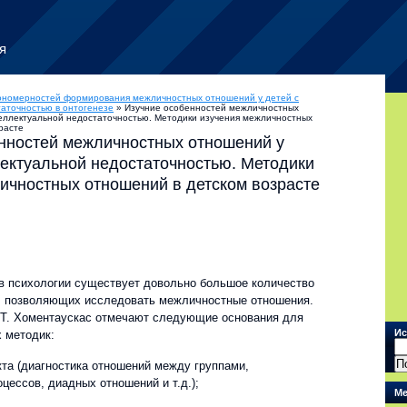
я
ономерностей формирования межличностных отношений у детей с
аточностью в онтогенезе
» Изучние особенностей межличностных
еллектуальной недостаточностью. Методики изучения межличностных
расте
нностей межличностных отношений у
лектуальной недостаточностью. Методики
ичностных отношений в детском возрасте
в психологии существует довольно большое количество
, позволяющих исследовать межличностные отношения.
Г.Т. Хоментаускас отмечают следующие основания для
Ис
х методик:
кта (диагностика отношений между группами,
цессов, диадных отношений и т.д.);
Ме