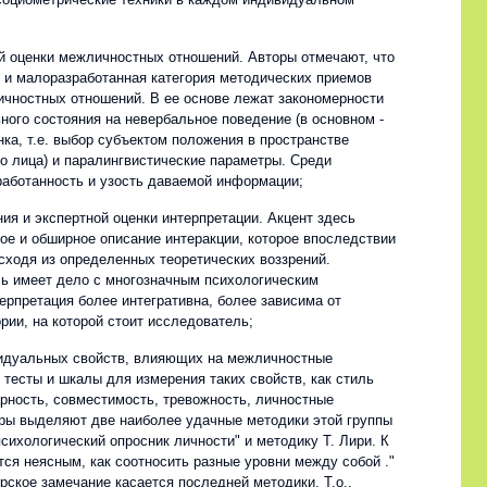
ой оценки межличностных отношений. Авторы отмечают, что
я и малоразработанная категория методических приемов
чностных отношений. В ее основе лежат закономерности
ного состояния на невербальное поведение (в основном -
ка, т.е. выбор субъектом положения в пространстве
о лица) и паралингвистические параметры. Среди
зработанность и узость даваемой информации;
ия и экспертной оценки интерпретации. Акцент здесь
ое и обширное описание интеракции, которое впоследствии
сходя из определенных теоретических воззрений.
ь имеет дело с многозначным психологическим
ерпретация более интегративна, более зависима от
рии, на которой стоит исследователь;
видуальных свойств, влияющих на межличностные
тесты и шкалы для измерения таких свойств, как стиль
арность, совместимость, тревожность, личностные
торы выделяют две наиболее удачные методики этой группы
сихологический опросник личности" и методику Т. Лири. К
тся неясным, как соотносить разные уровни между собой ."
вторское замечание касается последней методики. Т.о.,