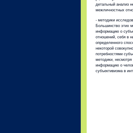
детальный анализ н
межличностных отн
- методики исследо
Большинство этих м
информацию о субъ
отношений, себя в н
определенного спос
некоторой совокупно
потребностями субъ
методики, несмотря 
информацию о челов
субъективизма в ин