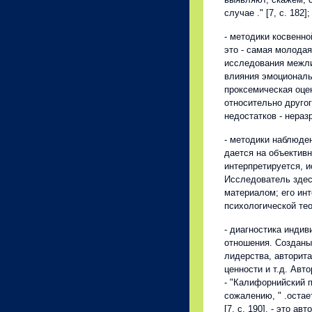
случае ." [7, с. 182];
- методики косвенн
это - самая молода
исследования межли
влияния эмоциональ
проксемическая оцен
относительно другог
недостатков - нера
- методики наблюден
дается на объективн
интерпретируется, и
Исследователь здес
материалом; его инт
психологической тео
- диагностика инди
отношения. Созданы 
лидерства, авторит
ценности и т.д. Ав
- "Калифорнийский п
сожалению, " .остае
[7, с. 190], - это а