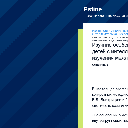
Psfine
Позитивная психологи
Материалы
»
Анализ зак
интеллектуальной недост
отношений у детей с инт
отношений в детском воз
Изучние особе
детей с интел
изучения межл
Страница 1
В настоящее время 
конкретных методик
В.Б. Быстрицкас и 
систематизации эти
- на основании объе
внутригрупповых про