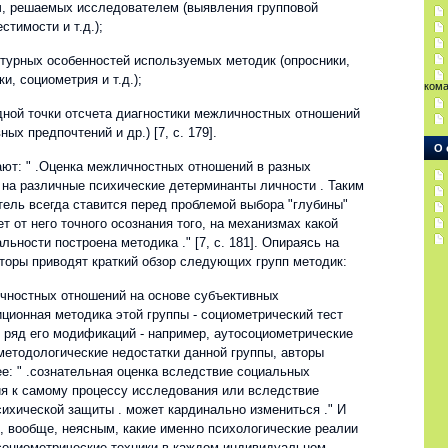
ач, решаемых исследователем (выявления групповой
стимости и т.д.);
ктурных особенностей используемых методик (опросники,
и, социометрия и т.д.);
ком
одной точки отсчета диагностики межличностных отношений
ых предпочтений и др.) [7, с. 179].
О 
ают: " .Оценка межличностных отношений в разных
 на различные психические детерминанты личности . Таким
тель всегда ставится перед проблемой выбора "глубины"
ет от него точного осознания того, на механизмах какой
льности построена методика ." [7, с. 181]. Опираясь на
вторы приводят краткий обзор следующих групп методик:
ичностных отношений на основе субъективных
ционная методика этой группы - социометрический тест
е ряд его модификаций - например, аутосоциометрические
методологические недостатки данной группы, авторы
: " .сознательная оценка вследствие социальных
ия к самому процессу исследования или вследствие
сихической защиты . может кардинально измениться ." И
я, вообще, неясным, какие именно психологические реалии
социометрические техники в каждом индивидуальном