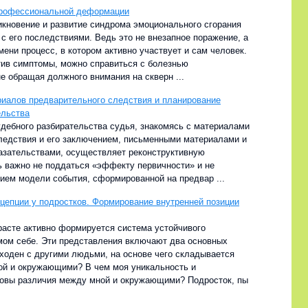
профессиональной деформации
икновение и развитие синдрома эмоционального сгорания
 с его последствиями. Ведь это не внезапное поражение, а
ени процесс, в котором активно участвует и сам человек.
ив симптомы, можно справиться с болезнью
е обращая должного внимания на скверн ...
иалов предварительного следствия и планирование
ельства
удебного разбирательства судья, знакомясь с материалами
ледствия и его заключением, письменными материалами и
зательствами, осуществляет реконструктивную
ь важно не поддаться «эффекту первичности» и не
нием модели события, сформированной на предвар ...
цепции у подростков. Формирование внутренней позиции
расте активно формируется система устойчивого
мом себе. Эти представления включают два основных
сходен с другими людьми, на основе чего складывается
й и окружающими? В чем моя уникальность и
ковы различия между мной и окружающими? Подросток, пы