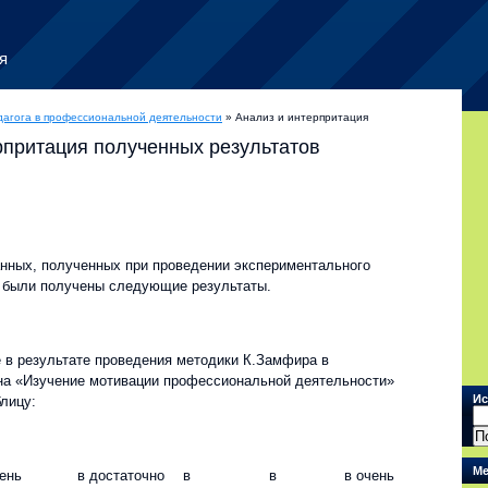
я
дагога в профессиональной деятельности
» Анализ и интерпритация
рпритация полученных результатов
анных, полученных при проведении экспериментального
 были получены следующие результаты.
 в результате проведения методики К.Замфира в
а «Изучение мотивации профессиональной деятельности»
Ис
лицу:
Ме
чень
в достаточно
в
в
в очень