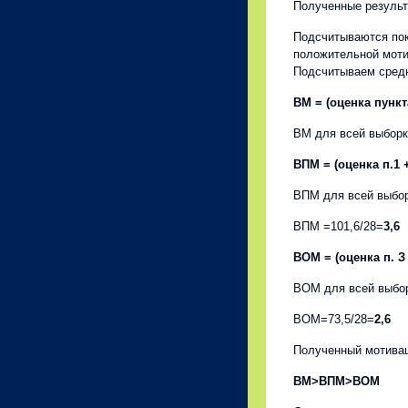
Полученные результ
Подсчитываются пок
положительной моти
Подсчитываем средн
ВМ = (оценка пункта
ВМ для всей выборк
ВПМ = (оценка п.1 +
ВПМ для всей выбор
ВПМ =101,6/28=
3,6
ВОМ = (оценка п. З 
ВОМ для всей выбо
ВОМ=73,5/28=
2,6
Полученный мотива
ВМ>ВПМ>ВОМ