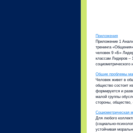
Приложения
Приложение 1 Анали
тренинга «Общения» 
человек 9 «Б» Лиде
классам Лидеров – 
социометрического и
Общие проблемы ма
Человек живет в об
общество состоит и
формируется и разв
малой группы обусл
стороны, общество, 
Социометрическая м
Для любого коллект
(социально-психолог
устойчивая моральн