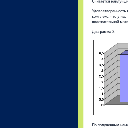
Считается наилучши
Удовлетворенность 
комплекс, что у нас
положительной моти
Диаграмма 2.
По полученным нами