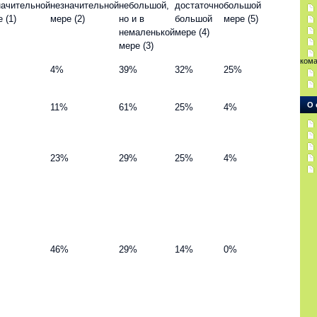
начительной
незначительной
небольшой,
достаточно
большой
 (1)
мере (2)
но и в
большой
мере (5)
немаленькой
мере (4)
мере (3)
ком
4%
39%
32%
25%
О 
11%
61%
25%
4%
23%
29%
25%
4%
46%
29%
14%
0%