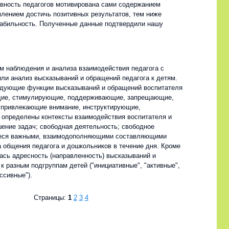
тивность педагогов мотивирована сами содержанием
млением достичь позитивных результатов, тем ниже
абильность. Полученные данные подтвердили нашу
 наблюдения и анализа взаимодействия педагога с
ли анализ высказываний и обращений педагога к детям.
дующие функции высказываний и обращений воспитателя
щие, стимулирующие, поддерживающие, запрещающие,
 привлекающие внимание, инструктирующие,
определены контексты взаимодействия воспитателя и
шение задач; свободная деятельность; свободное
еся важными, взаимодополняющими составляющими
а общения педагога и дошкольников в течение дня. Кроме
ась адресность (направленность) высказываний и
к разным подгруппам детей ("инициативные", "активные",
ссивные").
Страницы:
1
2
3
4