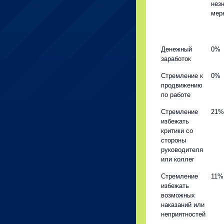
нез
мере
Денежный
0%
заработок
Стремление к
0%
продвижению
по работе
Стремление
21%
избежать
критики со
стороны
руководителя
или коллег
Стремление
11%
избежать
возможных
наказаний или
неприятностей