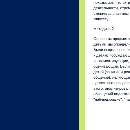
показывает, что ак
деятельности, стре
эмоциональная нест
гипотезу.
Методика 2.
Основным предметом
детьми мы определи
Были выделены сле
к детям: побуждаю
регламентирующие,
оценивающие. Были 
детей (занятия и ре
общение), являющи
целостного процесс
этого, анализировал
обращений педагога 
"наблюдающие", "па