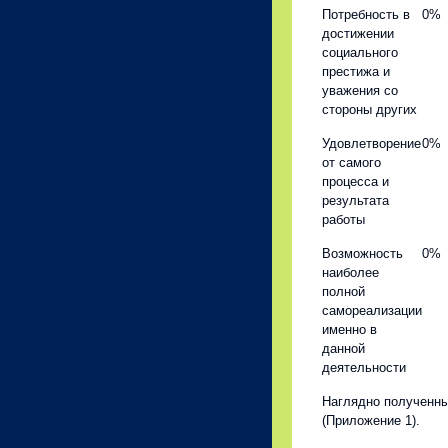
Потребность в
0%
достижении
социального
престижа и
уважения со
стороны других
Удовлетворение
0%
от самого
процесса и
результата
работы
Возможность
0%
наиболее
полной
самореализации
именно в
данной
деятельности
Наглядно полученны
(Приложение 1).