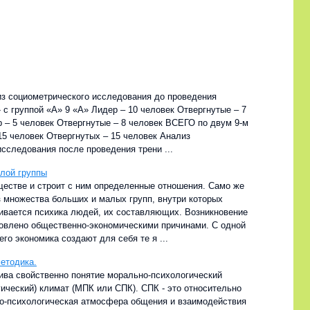
з социометрического исследования до проведения
с группой «А» 9 «А» Лидер – 10 человек Отвергнутые – 7
р – 5 человек Отвергнутые – 8 человек ВСЕГО по двум 9-м
15 человек Отвергнутых – 15 человек Анализ
сследования после проведения трени ...
лой группы
ществе и строит с ним определенные отношения. Само же
з множества больших и малых групп, внутри которых
ивается психика людей, их составляющих. Возникновение
овлено общественно-экономическими причинами. С одной
его экономика создают для себя те я ...
етодика.
ива свойственно понятие морально-психологический
ический) климат (МПК или СПК). СПК - это относительно
о-психологическая атмосфера общения и взаимодействия