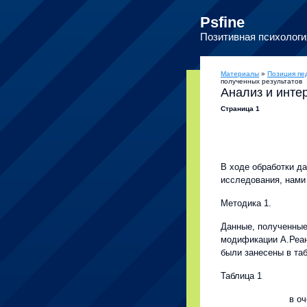
Psfine
Позитивная психологи
Материалы
»
Позиция пе
полученных результатов
Анализ и инте
Страница 1
В ходе обработки д
исследования, нами
Методика 1.
Данные, полученные
модификации А.Реан
были занесены в таб
Таблица 1
в о