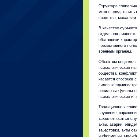
Структура социальн
можно представить 
средства, механизм
В качестве субъекто
отдельная личность
обстановки характер
чрезвычайного поло
военным органам.
Объектом социальны
психологические явл
общества, конфликты
касается способов 
силовые администра
несиловые (увольнен
психологические и 
Традиционно к соци
внушение, заражени
также относятся слу
акты, аварии, эпиде
забастовки, акты с
информации, модифи