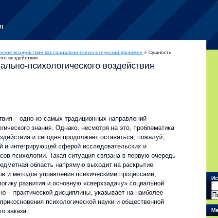
я
еское воздействие как социально-психологический феномен
» Сущность
ого воздействия
ально-психологического воздействия
твия – одно из самых традиционных направлений
гического знания. Однако, несмотря на это, проблематика
здействия и сегодня продолжает оставаться, пожалуй,
й и интегрирующей сферой исследовательских и
сов психологии. Такая ситуация связана в первую очередь
предметная область напрямую выходит на раскрытие
ов и методов управления психическими процессами;
Ис
огику развития и основную «сверхзадачу» социальной
но – практической дисциплины, указывает на наиболее
прикосновения психологической науки и общественной
го заказа.
Ме