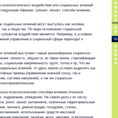
о-психологического воздействия или социальных влияний
следующим образом: субъект, объект, способы влияния,
.
ком
в социальных влияний могут выступать как человек,
, так и общество. По мере осложнения социальной
 субъектов воздействия меняется. Например, в условиях
жения управление в социальной сфере переходит к
О 
х влияний выступают самые разнообразные социально-
ения: личность, общности, их образ жизни, стратификация
, социальная напряженность групп, толпа и пр. Что же
социальных влияний, то здесь можно условно выделить как
тивные приемы (применение военной силы), так и
ие, система наказания), а так же социально-
психотерапевтические.
ально-психологическим способам влияния относили
е, подражание, убеждение. На самом деле к их числу
хи, рэкет, захват заложников, публичные территориальные
мии, митинги, демонстрации, голодовки, стачки,
амосожжения, использование средств массовой
кация поведения, религия, мода, реклама, психотропное