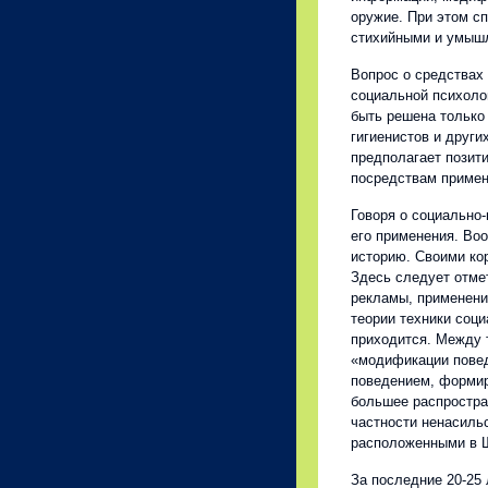
оружие. При этом с
стихийными и умыш
Вопрос о средствах
социальной психоло
быть решена только
гигиенистов и друг
предполагает позит
посредствам примен
Говоря о социально-
его применения. Во
историю. Своими кор
Здесь следует отмет
рекламы, применени
теории техники соци
приходится. Между 
«модификации пове
поведением, формир
большее распростра
частности ненасиль
расположенными в 
За последние 20-25 