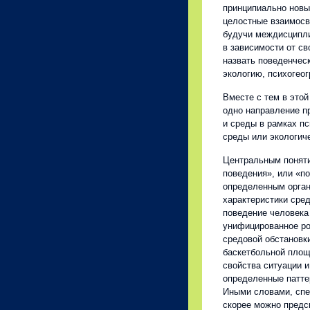
принципиально новы
целостные взаимосв
будучи междисципли
в зависимости от с
назвать поведенчес
экологию, психогеог
Вместе с тем в это
одно направление п
и среды в рамках пс
среды или экологич
Центральным поняти
поведения», или «п
определенным орган
характеристики сред
поведение человека
унифицированное ро
средовой обстановки
баскетбольной площ
свойства ситуации 
определенные патте
Иными словами, спе
скорее можно предс