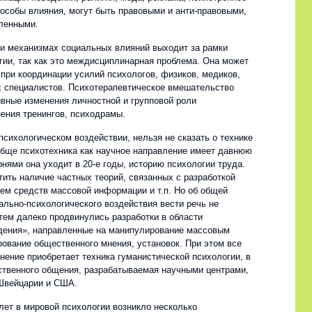
пособы влияния, могут быть правовыми и анти-правовыми,
ленными.
 и механизмах социальных влияний выходит за рамки
гии, так как это междисциплинарная проблема. Она может
 при координации усилий психологов, физиков, медиков,
их специалистов. Психотерапевтическое вмешательство
ивные изменения личностной и групповой роли
ения тренингов, психодрамы.
психологическом воздействии, нельзя не сказать о технике
обще психотехника как научное направление имеет давнюю
нями она уходит в 20-е годы, историю психологии труда.
ить наличие частных теорий, связанных с разработкой
ем средств массовой информации и т.п. Но об общей
ально-психологического воздействия вести речь не
тем далеко продвинулись разработки в области
дения», направленные на манипулирование массовым
ование общественного мнения, установок. При этом все
нение приобретает техника гуманистической психологии, в
ственного общения, разрабатываемая научными центрами,
Швейцарии и США.
лет в мировой психологии возникло несколько