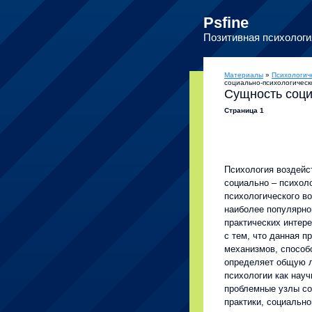
Psfine
Позитивная психологи
Материалы
»
Психологич
социально-психологическ
Сущность соци
Страница 1
Психология воздейс
социально – психоло
психологического во
наиболее популярно
практических интере
с тем, что данная 
механизмов, способ
определяет общую л
психологии как науч
проблемные узлы со
практики, социально