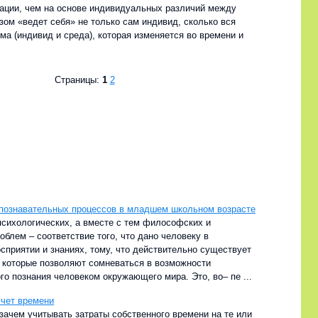
ации, чем на основе индивидуальных различий между
зом «ведет себя» не только сам индивид, сколько вся
ма (индивид и среда), которая изменяется во времени и
Страницы:
1
2
познавательных процессов в младшем школьном возрасте
психологических, а вместе с тем философских и
облем – соответствие того, что дано человеку в
сприятии и знаниях, тому, что действительно существует
, которые позволяют сомневаться в возможности
го познания человеком окружающего мира. Это, во– пе ...
чет времени
зачем учитывать затраты собственного времени на те или