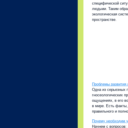
специфической ситу
людьми. Таким обра
экологическая систе
пространстве.
Проблемы развития 
Одна из серьезных 
гносеологических пр
ощущениях, в его во
в мире. Есть факты
правильного и полно
Почему необходим у
Начнем с вопросов: 