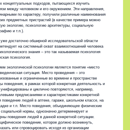
х концептуальных подходов, пытающихся изучить
язи между человеком и его окружением. Эти направления,
нарными по характеру, получили различные наименования
воих предметных пристрастий (в качестве примера можно
кую экологию, психологию архитектуры, социальную
рафию и т.п.).
й уже достаточно обширной исследовательской области
ретендует на системный охват взаимоотношений человека
ихологического знания – это так называемая психология
еская психология.
ем экологической психологии является понятие «место
оведенческая ситуация. Место проведения – это
изованные и ограниченные во времени и пространстве
ы поведения, в рамках которой конкретная деятельность и
 унифицированы и циклично повторяются, например,
левыми предписаниями и характеристиками конкретной
 поведение людей в аптеке, гараже, школьном классе, на
адке и т.п. Место поведения, объединяющее физические
и социальной нормы, однозначно детерминирует и
рны поведения людей в данной конкретной ситуации.
цифическое поведение, которое должно возникнуть,
казать или спровоцировать исходя из организации